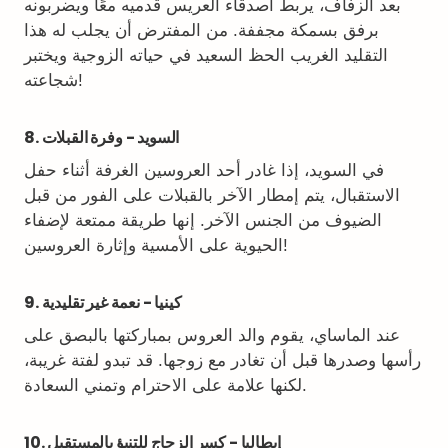
بعد الزفاف، يربط أصدقاء العريس قدميه معًا ويضربونه
برفق بسمكة مجففة. من المفترض أن يجلب له هذا
التقليد الغريب الحظ السعيد في حياته الزوجية ويختبر
شجاعته!
8. السويد - وفرة القبلات
في السويد، إذا غادر أحد العروسين الغرفة أثناء حفل
الاستقبال، يتم إمطار الآخر بالقبلات على الفور من قبل
الضيوف من الجنس الآخر. إنها طريقة ممتعة لإضفاء
الحيوية على الأمسية وإثارة العروسين!
9. كينيا - نعمة غير تقليدية
عند الماساي، يقوم والد العروس بمباركتها بالبصق على
رأسها وصدرها قبل أن تغادر مع زوجها. قد تبدو لفتة غريبة،
لكنها علامة على الاحترام وتمني السعادة.
10. إيطاليا - كسر الزجاج للتنبؤ بالمستقبل