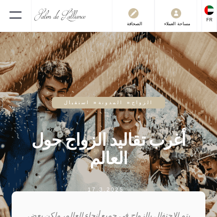
FR
العملاء
مساحة
الصحافة
الزواج
»
المدونة
»
استقبال
أغرب تقاليد الزواج حول
العالم
17.3.2025
يتم الاحتفال بالزواج في جميع أنحاء العالم، ولكن بعض