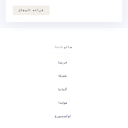
قراءة المقال
صالوناتنا
فرنسا
بلجيكا
ألمانيا
هولندا
لوكسمبورغ