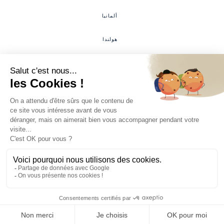
ألمانيا
هولندا
لوكسمبورغ
#معرض_التحالف
معرض من تنظيم وتمثيل شركة SYC Hai حصريًا
‍6
rue Louveau, 92320, Châtillon
فرص العمل
الأسئلة المتكررة
مساحة العملاء
المنطقة الصحفية
اللائحة العامة لحماية
حق الانسحاب
الشروط القانونية
البيانات
©2022 معرض التحالف