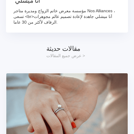
اَنا ميشلي
مؤسسة معرض خاتم الزواج ومديرة متاجر Nos Alliances ،
تسعى <br>اَنا ميشلي جاهدة لإعادة تصميم عالم مجوهرات
الزفاف لأكثر من 30 عاما.
مقالات حديثة
عرض جميع المقالات >