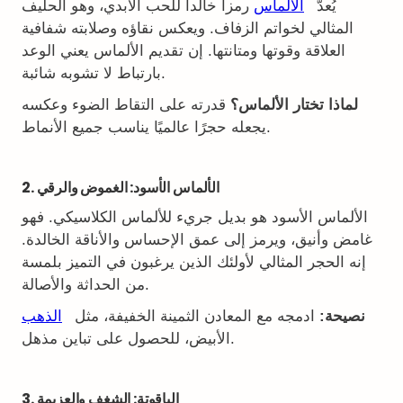
يُعدّ
الألماس
رمزاً خالداً للحب الأبدي، وهو الحليف
المثالي لخواتم الزفاف. ويعكس نقاؤه وصلابته شفافية
العلاقة وقوتها ومتانتها. إن تقديم الألماس يعني الوعد
بارتباط لا تشوبه شائبة.
لماذا تختار الألماس؟
قدرته على التقاط الضوء وعكسه
يجعله حجرًا عالميًا يناسب جميع الأنماط.
2. الألماس الأسود: الغموض والرقي
الألماس الأسود هو بديل جريء للألماس الكلاسيكي. فهو
غامض وأنيق، ويرمز إلى عمق الإحساس والأناقة الخالدة.
إنه الحجر المثالي لأولئك الذين يرغبون في التميز بلمسة
من الحداثة والأصالة.
نصيحة:
ادمجه مع المعادن الثمينة الخفيفة، مثل
الذهب
الأبيض، للحصول على تباين مذهل.
3. الياقوتة: الشغف والعزيمة