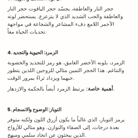
حجر النار والعاطفة، يجسّد حجر الياقوت حجر النار
والعاطفة والحب الشديد الذي لا يتزعزع. يستحضر لونه
الأحمر اللامع دفء المشاعر والشجاعة في مواجهة
تحديات الحياة معاً.
4. الزمرد: الحيوية والتجديد
الزمرد، بلونه الأخضر الغامق، هو رمز للتجديد والخصوبة
والتناغم. هذا الحجر الثمين مثالي للزوجين اللذين يتطور
حبهما ويزداد ثراءً بمرور الوقت.
يرتبط الزمرد أيضاً بالحكمة والازدهار.
أهمية خاصة:
5. التوباز: الوضوح والانسجام
يرمز التوباز، الذي غالباً ما يكون أزرق اللون ولكنه متوفر
بعدة درجات، إلى الصفاء والتوازن. وهو مثالي للأزواج
الذين يبحثون عن اتحاد سلمي ومبهج.