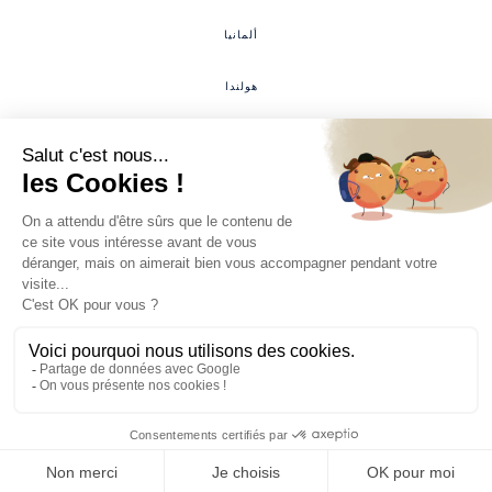
ألمانيا
هولندا
لوكسمبورغ
#معرض_التحالف
معرض من تنظيم وتمثيل شركة SYC Hai حصريًا
‍6
rue Louveau, 92320, Châtillon
فرص العمل
الأسئلة المتكررة
مساحة العملاء
المنطقة الصحفية
اللائحة العامة لحماية
حق الانسحاب
الشروط القانونية
البيانات
©2022 معرض التحالف