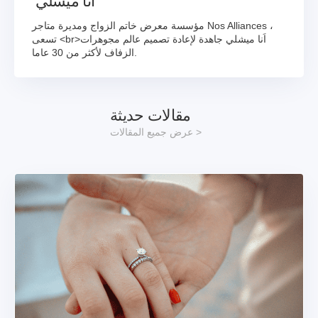
اَنا ميشلي
مؤسسة معرض خاتم الزواج ومديرة متاجر Nos Alliances ،
تسعى <br>اَنا ميشلي جاهدة لإعادة تصميم عالم مجوهرات
الزفاف لأكثر من 30 عاما.
مقالات حديثة
عرض جميع المقالات >