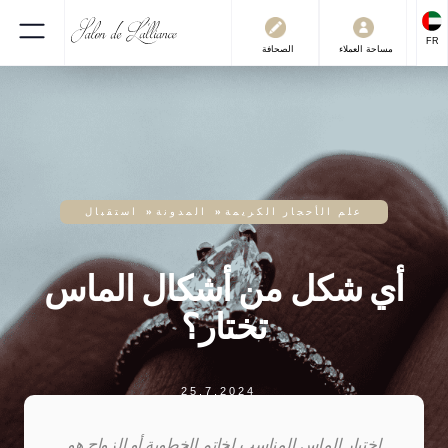
FR
العملاء
مساحة
الصحافة
علم الأحجار الكريمة
»
المدونة
»
استقبال
أي شكل من أشكال الماس
تختار؟
25.7.2024
اختيار الماس المناسب لخاتم الخطوبة أو الزواج هو