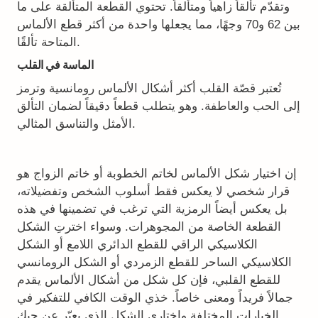
وتقدّم تألقاً زاهياً ومتألقاً. تحتوي القطعة المتألقة على ما
بين 62 و70 وجهًا، مما يجعلها واحدة من أكثر قطع الألماس
المتاحة تألقًا.
الماسة في القلب
تُعتبر قصّة القلب أكثر أشكال الألماس رومانسية وترمز
إلى الحب والعاطفة. وهو يتطلب قطعاً دقيقاً لضمان التألق
الأمثل والتناسق المثالي.
إن اختيار شكل الألماس لخاتم الخطوبة أو خاتم الزواج هو
قرار شخصي لا يعكس فقط أسلوب الشخص وتفضيلاته،
بل يعكس أيضاً الرمزية التي ترغب في تضمينها في هذه
القطعة الخاصة من المجوهرات. وسواء اخترتِ الشكل
الكلاسيكي الراقي للقطع الدائري اللامع أو الشكل
الكلاسيكي الساحر للقطع الزمردي أو الشكل الرومانسي
للقطع القلبي، فإن كل شكل من أشكال الألماس يقدم
جمالاً فريداً ومعنى خاصاً. خذي الوقت الكافي للتفكير في
الخيارات المختلفة واختاري الشكل الذي يعبّر عن حبك