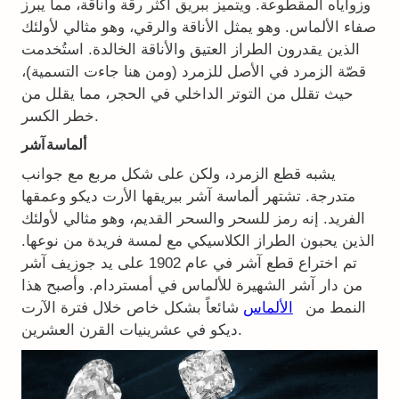
وزواياه المقطوعة. ويتميز ببريق أكثر رقة وأناقة، مما يبرز
صفاء الألماس. وهو يمثل الأناقة والرقي، وهو مثالي لأولئك
الذين يقدرون الطراز العتيق والأناقة الخالدة. استُخدمت
قصّة الزمرد في الأصل للزمرد (ومن هنا جاءت التسمية)،
حيث تقلل من التوتر الداخلي في الحجر، مما يقلل من
خطر الكسر.
ألماسة آشر
يشبه قطع الزمرد، ولكن على شكل مربع مع جوانب
متدرجة. تشتهر ألماسة آشر ببريقها الأرت ديكو وعمقها
الفريد. إنه رمز للسحر والسحر القديم، وهو مثالي لأولئك
الذين يحبون الطراز الكلاسيكي مع لمسة فريدة من نوعها.
تم اختراع قطع آشر في عام 1902 على يد جوزيف آشر
من دار آشر الشهيرة للألماس في أمستردام. وأصبح هذا
النمط من
الألماس
شائعاً بشكل خاص خلال فترة الآرت
ديكو في عشرينيات القرن العشرين.